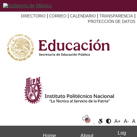
|
|
|
|
DIRECTORIO
CORREO
CALENDARIO
TRANSPARENCIA
PROTECCIÓN DE DATOS
A+
A-
A
Log
Home
About