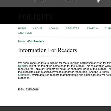
In
POLIBITS
HOME
ABOUT
LOG IN
REGISTER
SEARCH
CUR
ARCHIVES
Home
>
For Readers
Information For Readers
We encourage readers to sign up for the publishing notification service for thi
Register
link at the top of the home page for the journal. This registration will r
receiving the Table of Contents by email for each new issue of the journal. This
the journal to claim a certain level of support or readership. See the journal's
P
Statement
, which assures readers that their name and email address will not 
purposes.
ISSN: 2395-8618