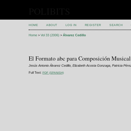
POLIBITS
HOME
ABOUT
LOG IN
REGISTER
SEARCH
Home
>
Vol 33 (2006)
>
Álvarez Cedillo
El Formato abc para Composición Musical
Jesús Antonio Álvarez Cedillo, Elizabeth Acosta Gonzaga, Patricia Pér
Full Text:
PDF (SPANISH)