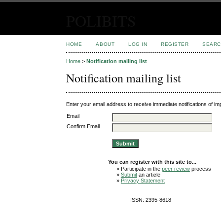
POLIBITS
HOME
ABOUT
LOG IN
REGISTER
SEARC
Home
>
Notification mailing list
Notification mailing list
Enter your email address to receive immediate notifications of im
Email
Confirm Email
You can register with this site to...
» Participate in the
peer review
process
»
Submit
an article
»
Privacy Statement
ISSN: 2395-8618