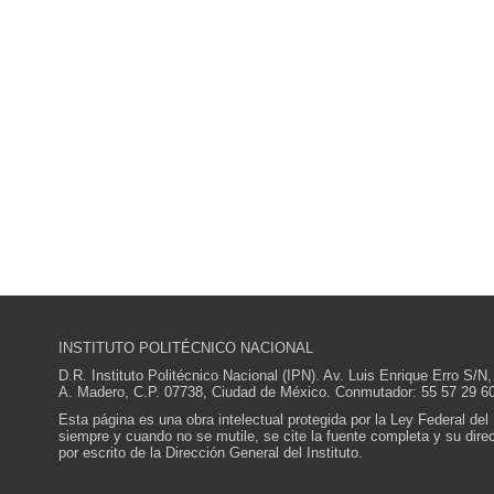
INSTITUTO POLITÉCNICO NACIONAL
D.R. Instituto Politécnico Nacional (IPN). Av. Luis Enrique Erro S
A. Madero, C.P. 07738, Ciudad de México. Conmutador: 55 57 29 60
Esta página es una obra intelectual protegida por la Ley Federal del
siempre y cuando no se mutile, se cite la fuente completa y su direcc
por escrito de la Dirección General del Instituto.