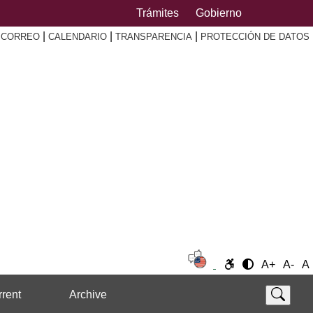
Trámites
Gobierno
|
|
|
|
CORREO
CALENDARIO
TRANSPARENCIA
PROTECCIÓN DE DATOS
A+
A-
A
rent
Archive