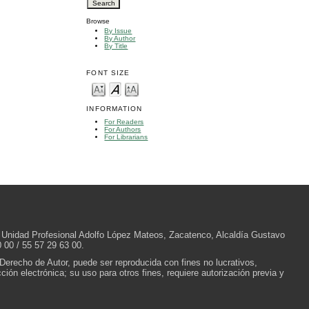
Browse
By Issue
By Author
By Title
FONT SIZE
INFORMATION
For Readers
For Authors
For Librarians
/N, Unidad Profesional Adolfo López Mateos, Zacatenco, Alcaldía Gustavo
 00 / 55 57 29 63 00.
 Derecho de Autor, puede ser reproducida con fines no lucrativos,
ión electrónica; su uso para otros fines, requiere autorización previa y