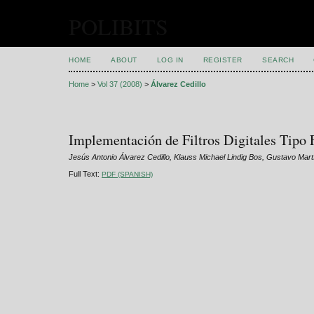
POLIBITS
HOME
ABOUT
LOG IN
REGISTER
SEARCH
Home
>
Vol 37 (2008)
>
Álvarez Cedillo
Implementación de Filtros Digitales Tipo
Jesús Antonio Álvarez Cedillo, Klauss Michael Lindig Bos, Gustavo Ma
Full Text:
PDF (SPANISH)