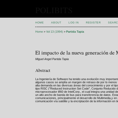
POLIBITS
HOME
ABOUT
LOG IN
REGISTER
SEARC
Home
>
Vol 13 (1994)
>
Partida Tapia
El impacto de la nueva generación de 
Miguel Angel Partida Tapia
Abstract
La Ingeniería de Software ha tenido una evolución muy importante
algunos casos se amplía un margen de retraso de por lo menos 5
alta demanda en las diversas áreas del conocimiento y por el t
tipo RISC ("Reduced Instruction Set Code", Conjunto Reducido 
microprocesador i860 de IntelCorp., el cual integra una unidad
un alto ancho de banda de bus para transferencia de datos. Est
comunicaciones, principalmente el desarrollo de Multimedia,y en
comunicación vía satélite y la encriptación de la información en