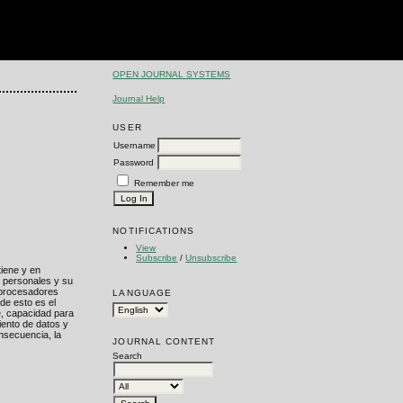
OPEN JOURNAL SYSTEMS
Journal Help
USER
Username
Password
Remember me
NOTIFICATIONS
View
Subscribe
/
Unsubscribe
tiene y en
s personales y su
roprocesadores
LANGUAGE
de esto es el
e, capacidad para
iento de datos y
nsecuencia, la
JOURNAL CONTENT
Search