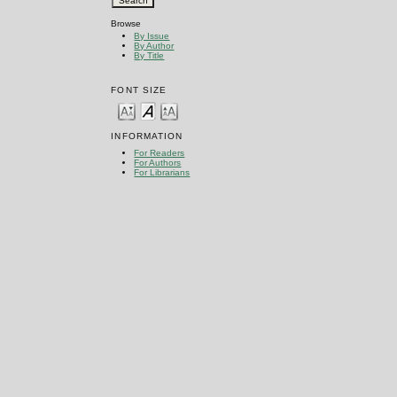
Browse
By Issue
By Author
By Title
FONT SIZE
INFORMATION
For Readers
For Authors
For Librarians