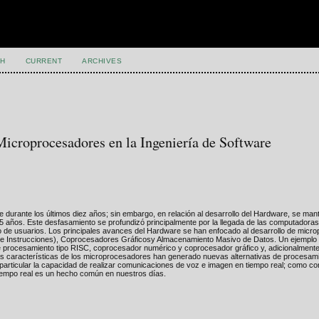
H
CURRENT
ARCHIVES
Microprocesadores en la Ingeniería de Software
 durante los últimos diez años; sin embargo, en relación al desarrollo del Hardware, se man
 años. Este desfasamiento se profundizó principalmente por la llegada de las computadora
ipo de usuarios. Los principales avances del Hardware se han enfocado al desarrollo de mic
de Instrucciones), Coprocesadores Gráficosy Almacenamiento Masivo de Datos. Un ejemplo 
 de procesamiento tipo RISC, coprocesador numérico y coprocesador gráfico y, adicionalment
as características de los microprocesadores han generado nuevas alternativas de procesam
 particular la capacidad de realizar comunicaciones de voz e imagen en tiempo real; como co
 tiempo real es un hecho común en nuestros días.