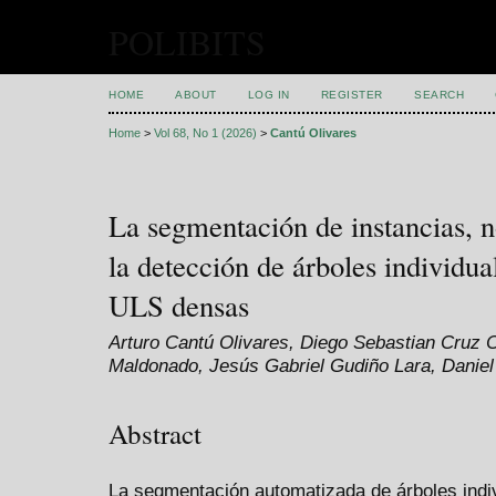
POLIBITS
HOME
ABOUT
LOG IN
REGISTER
SEARCH
Home
>
Vol 68, No 1 (2026)
>
Cantú Olivares
La segmentación de instancias, n
la detección de árboles individu
ULS densas
Arturo Cantú Olivares, Diego Sebastian Cruz 
Maldonado, Jesús Gabriel Gudiño Lara, Daniel
Abstract
La segmentación automatizada de árboles indi