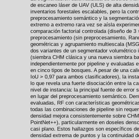
de escaneo láser de UAV (ULS) de alta densid
inventarios forestales escalables, pero la contr
preprocesamiento semántico y la segmentación 
extremo a extremo rara vez se aísla experim
comparación factorial controlada (diseño de 3 
preprocesamiento (sin preprocesamiento, Rand
geométricas y agrupamiento multiescala (MSG
dos variantes de un segmentador volumétrico 
(siembra CHM clásica y una nueva siembra ba
independientemente por pipeline y evaluadas
en cinco tipos de bosques. A pesar de una cali
IoU > 0,97 para ambos clasificadores), la inst
lo que revela una fuerte disociación entre la c
nivel de instancia: la principal fuente de error
en lugar del preprocesamiento semántico. Dent
evaluadas, RF con características geométric
todas las combinaciones de pipeline sin reque
densidad mejora consistentemente sobre CHM
PointNet++), particularmente en doseles dens
casi plano. Estos hallazgos son específicos d
densidad extrema de puntos y la continuidad de