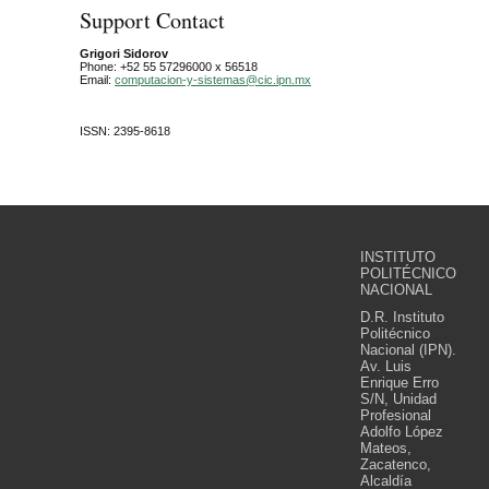
Support Contact
Grigori Sidorov
Phone: +52 55 57296000 x 56518
Email:
computacion-y-sistemas@cic.ipn.mx
ISSN: 2395-8618
INSTITUTO
POLITÉCNICO
NACIONAL
D.R. Instituto
Politécnico
Nacional (IPN).
Av. Luis
Enrique Erro
S/N, Unidad
Profesional
Adolfo López
Mateos,
Zacatenco,
Alcaldía