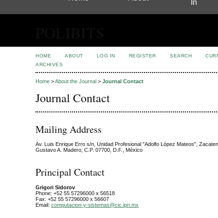
In
POLIBITS
HOME
ABOUT
LOG IN
REGISTER
SEARCH
CUR
ARCHIVES
Home
>
About the Journal
>
Journal Contact
Journal Contact
Mailing Address
Av. Luis Enrique Erro s/n, Unidad Profesional "Adolfo López Mateos", Zacate
Gustavo A. Madero, C.P. 07700, D.F., México
Principal Contact
Grigori Sidorov
Phone: +52 55 57296000 x 56518
Fax: +52 55 57296000 x 56607
Email:
computacion-y-sistemas@cic.ipn.mx