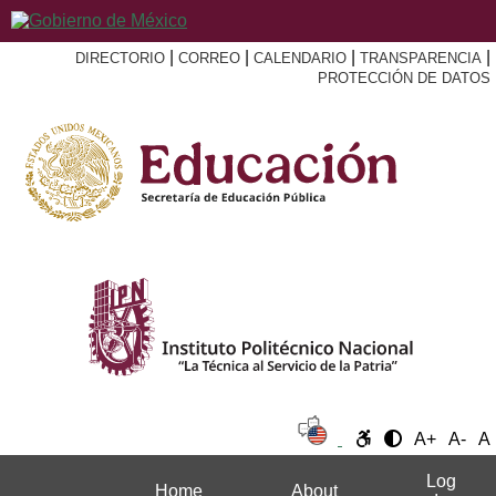
|
|
|
|
DIRECTORIO
CORREO
CALENDARIO
TRANSPARENCIA
PROTECCIÓN DE DATOS
A+
A-
A
Log
Home
About