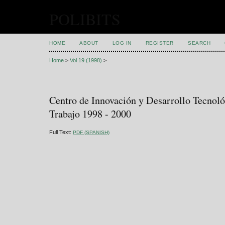
POLIBITS
HOME
ABOUT
LOG IN
REGISTER
SEARCH
Home
>
Vol 19 (1998)
>
Centro de Innovación y Desarrollo Tecnol
Trabajo 1998 - 2000
Full Text:
PDF (SPANISH)