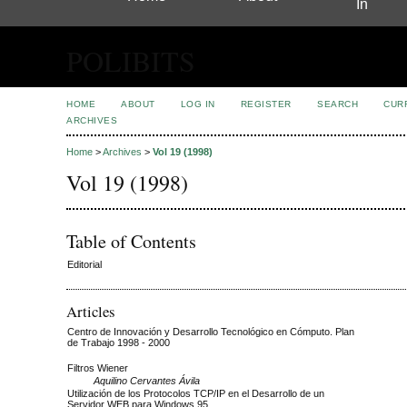
In
POLIBITS
HOME
ABOUT
LOG IN
REGISTER
SEARCH
CUR
ARCHIVES
Home
>
Archives
>
Vol 19 (1998)
Vol 19 (1998)
Table of Contents
Editorial
Articles
Centro de Innovación y Desarrollo Tecnológico en Cómputo. Plan
de Trabajo 1998 - 2000
Filtros Wiener
Aquilino Cervantes Ávila
Utilización de los Protocolos TCP/IP en el Desarrollo de un
Servidor WEB para Windows 95