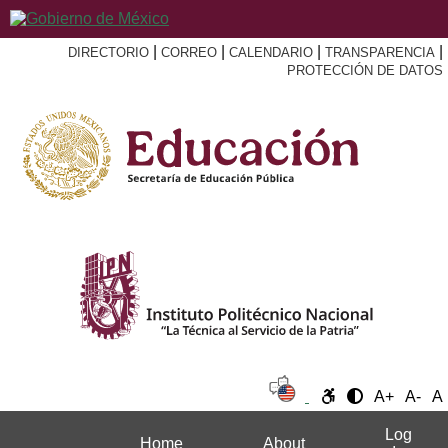
|
|
|
|
DIRECTORIO
CORREO
CALENDARIO
TRANSPARENCIA
PROTECCIÓN DE DATOS
A+
A-
A
Log
Home
About