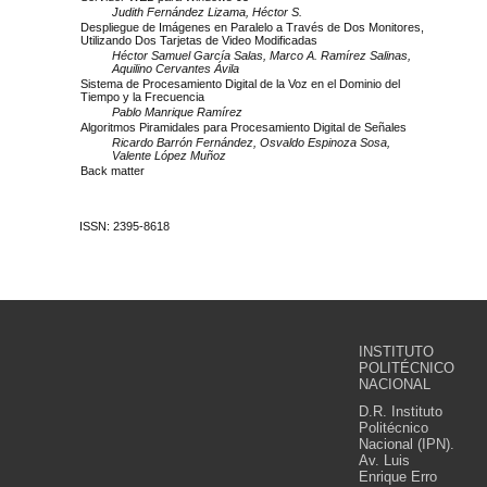
Judith Fernández Lizama, Héctor S.
Despliegue de Imágenes en Paralelo a Través de Dos Monitores,
Utilizando Dos Tarjetas de Video Modificadas
Héctor Samuel García Salas, Marco A. Ramírez Salinas,
Aquilino Cervantes Ávila
Sistema de Procesamiento Digital de la Voz en el Dominio del
Tiempo y la Frecuencia
Pablo Manrique Ramírez
Algoritmos Piramidales para Procesamiento Digital de Señales
Ricardo Barrón Fernández, Osvaldo Espinoza Sosa,
Valente López Muñoz
Back matter
ISSN: 2395-8618
INSTITUTO
POLITÉCNICO
NACIONAL
D.R. Instituto
Politécnico
Nacional (IPN).
Av. Luis
Enrique Erro