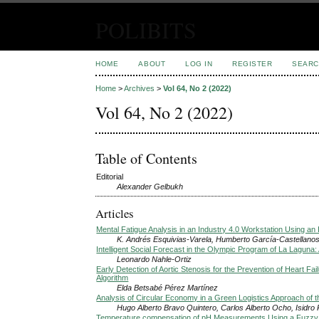
POLIBITS
HOME
ABOUT
LOG IN
REGISTER
SEARC
Home
>
Archives
>
Vol 64, No 2 (2022)
Vol 64, No 2 (2022)
Table of Contents
Editorial
Alexander Gelbukh
Articles
Mental Fatigue Analysis in an Industry 4.0 Workstation Using an
K. Andrés Esquivias-Varela, Humberto García-Castellanos
Intelligent Social Forecast in the Olympic Program of La Laguna: 
Leonardo Nahle-Ortiz
Early Detection of Aortic Stenosis for the Prevention of Heart Fa
Algorithm
Elda Betsabé Pérez Martínez
Analysis of Circular Economy in a Green Logistics Approach of t
Hugo Alberto Bravo Quintero, Carlos Alberto Ocho, Isidro
Temperature compensation of pH Measurements Using a Fuzzy 