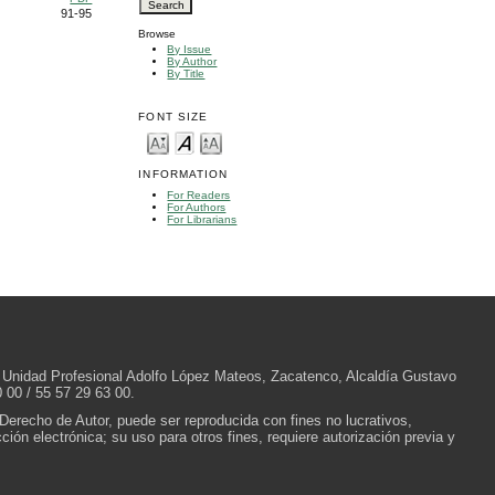
91-95
Browse
By Issue
By Author
By Title
FONT SIZE
INFORMATION
For Readers
For Authors
For Librarians
/N, Unidad Profesional Adolfo López Mateos, Zacatenco, Alcaldía Gustavo
 00 / 55 57 29 63 00.
 Derecho de Autor, puede ser reproducida con fines no lucrativos,
ión electrónica; su uso para otros fines, requiere autorización previa y