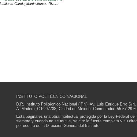
Escalante-Garcia, Martin Montes-Rivera
INSTITUTO POLITÉCNICO NACIONAL
D.R. Instituto Politécnico Nacional (IPN). Av. Luis Enrique Erro S
A. Madero, C.P. 07738, Ciudad de México. Conmutador: 55 57 29 60
Esta página es una obra intelectual protegida por la Ley Federal del
siempre y cuando no se mutile, se cite la fuente completa y su direcc
por escrito de la Dirección General del Instituto.