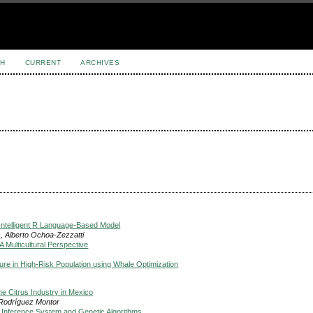
H
CURRENT
ARCHIVES
 Intelligent R Language-Based Model
, Alberto Ochoa-Zezzatti
A Multicultural Perspective
ilure in High-Risk Population using Whale Optimization
he Citrus Industry in Mexico
 Rodríguez Montor
Inference System and Genetic Algorithms