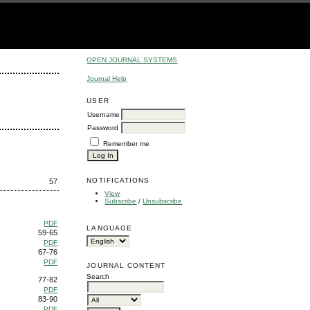
OPEN JOURNAL SYSTEMS
Journal Help
USER
Username
Password
Remember me
NOTIFICATIONS
57
View
Subscribe
/
Unsubscribe
PDF
LANGUAGE
59-65
PDF
67-76
PDF
JOURNAL CONTENT
Search
77-82
PDF
83-90
PDF