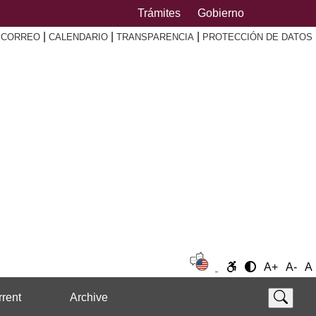
Trámites
Gobierno
|
|
|
|
CORREO
CALENDARIO
TRANSPARENCIA
PROTECCIÓN DE DATOS
A+
A-
A
rent
Archive