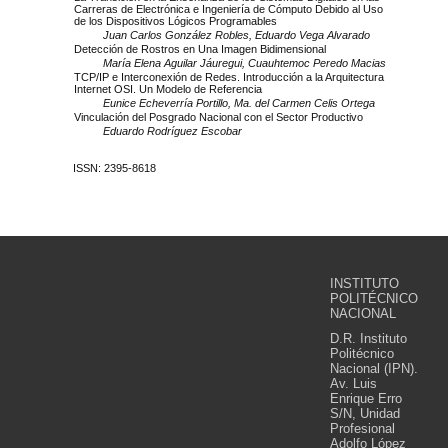
Carreras de Electrónica e Ingeniería de Cómputo Debido al Uso
de los Dispositivos Lógicos Programables
Juan Carlos González Robles, Eduardo Vega Alvarado
Detección de Rostros en Una Imagen Bidimensional
María Elena Aguilar Jáuregui, Cuauhtemoc Peredo Macias
TCP/IP e Interconexión de Redes. Introducción a la Arquitectura
Internet OSI. Un Modelo de Referencia
Eunice Echeverría Portillo, Ma. del Carmen Celis Ortega
Vinculación del Posgrado Nacional con el Sector Productivo
Eduardo Rodríguez Escobar
ISSN: 2395-8618
INSTITUTO
POLITÉCNICO
NACIONAL
D.R. Instituto
Politécnico
Nacional (IPN).
Av. Luis
Enrique Erro
S/N, Unidad
Profesional
Adolfo López