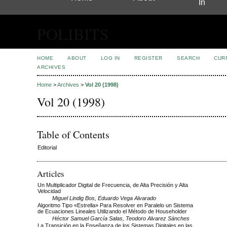
In
POLIBITS
HOME
ABOUT
LOG IN
REGISTER
SEARCH
CUR
ARCHIVES
Home
>
Archives
>
Vol 20 (1998)
Vol 20 (1998)
Table of Contents
Editorial
Articles
Un Multiplicador Digital de Frecuencia, de Alta Precisión y Alta
Velocidad
Miguel Lindig Bos, Eduardo Vega Alvarado
Algoritmo Tipo «Estrella» Para Resolver en Paralelo un Sistema
de Ecuaciones Lineales Utilizando el Método de Householder
Héctor Samuel García Salas, Teodoro Alvarez Sánches
La Transición en la Enseñanza de los Sistemas Digitales en las