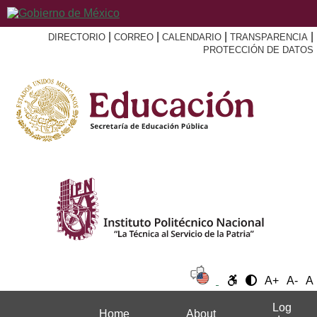
|
|
|
|
DIRECTORIO
CORREO
CALENDARIO
TRANSPARENCIA
PROTECCIÓN DE DATOS
A+
A-
A
Log
Home
About