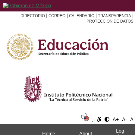
|
|
|
|
DIRECTORIO
CORREO
CALENDARIO
TRANSPARENCIA
PROTECCIÓN DE DATOS
A+
A-
A
Log
Home
About