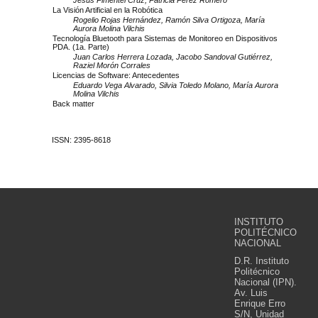
La Visión Artificial en la Robótica
Rogelio Rojas Hernández, Ramón Silva Ortigoza, María
Aurora Molina Vilchis
Tecnología Bluetooth para Sistemas de Monitoreo en Dispositivos
PDA. (1a. Parte)
Juan Carlos Herrera Lozada, Jacobo Sandoval Gutiérrez,
Raziel Morón Corrales
Licencias de Software: Antecedentes
Eduardo Vega Alvarado, Silvia Toledo Molano, María Aurora
Molina Vilchis
Back matter
ISSN: 2395-8618
INSTITUTO
POLITÉCNICO
NACIONAL
D.R. Instituto
Politécnico
Nacional (IPN).
Av. Luis
Enrique Erro
S/N, Unidad