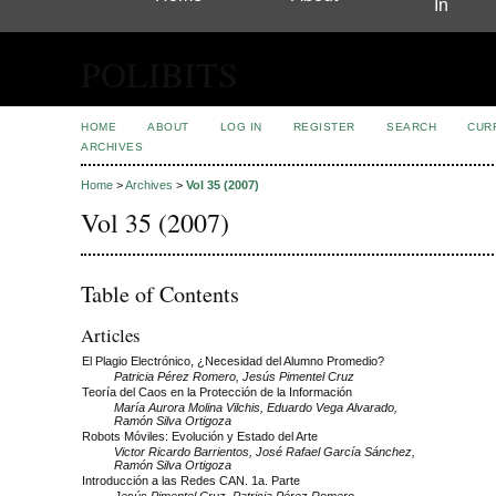
In
POLIBITS
HOME
ABOUT
LOG IN
REGISTER
SEARCH
CUR
ARCHIVES
Home
>
Archives
>
Vol 35 (2007)
Vol 35 (2007)
Table of Contents
Articles
El Plagio Electrónico, ¿Necesidad del Alumno Promedio?
Patricia Pérez Romero, Jesús Pimentel Cruz
Teoría del Caos en la Protección de la Información
María Aurora Molina Vilchis, Eduardo Vega Alvarado,
Ramón Silva Ortigoza
Robots Móviles: Evolución y Estado del Arte
Victor Ricardo Barrientos, José Rafael García Sánchez,
Ramón Silva Ortigoza
Introducción a las Redes CAN. 1a. Parte
Jesús Pimentel Cruz, Patricia Pérez Romero