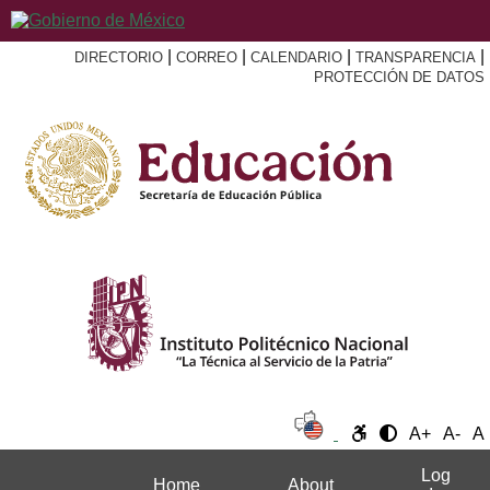
|
|
|
|
DIRECTORIO
CORREO
CALENDARIO
TRANSPARENCIA
PROTECCIÓN DE DATOS
A+
A-
A
Log
Home
About