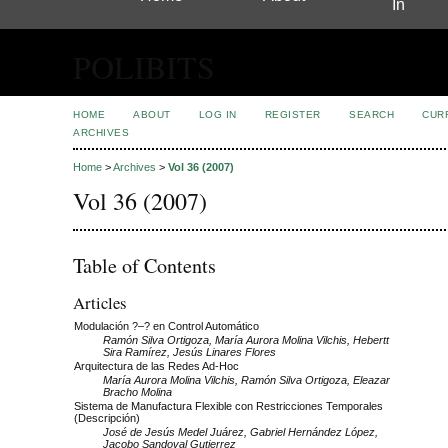
In
POLIBITS
HOME
ABOUT
LOG IN
REGISTER
SEARCH
CUR
ARCHIVES
Home
>
Archives
>
Vol 36 (2007)
Vol 36 (2007)
Table of Contents
Articles
Modulación ?–? en Control Automático
Ramón Silva Ortigoza, María Aurora Molina Vilchis, Hebertt
Sira Ramírez, Jesús Linares Flores
Arquitectura de las Redes Ad-Hoc
María Aurora Molina Vilchis, Ramón Silva Ortigoza, Eleazar
Bracho Molina
Sistema de Manufactura Flexible con Restricciones Temporales
(Descripción)
José de Jesús Medel Juárez, Gabriel Hernández López,
Jacobo Sandoval Gutierrez