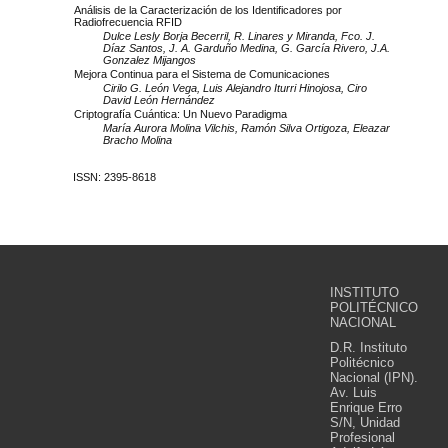
Análisis de la Caracterización de los Identificadores por
Radiofrecuencia RFID
Dulce Lesly Borja Becerril, R. Linares y Miranda, Fco. J.
Díaz Santos, J. A. Garduño Medina, G. García Rivero, J.A.
Gonzalez Mijangos
Mejora Continua para el Sistema de Comunicaciones
Cirilo G. León Vega, Luis Alejandro Iturri Hinojosa, Ciro
David León Hernández
Criptografía Cuántica: Un Nuevo Paradigma
María Aurora Molina Vilchis, Ramón Silva Ortigoza, Eleazar
Bracho Molina
ISSN: 2395-8618
INSTITUTO
POLITÉCNICO
NACIONAL
D.R. Instituto
Politécnico
Nacional (IPN).
Av. Luis
Enrique Erro
S/N, Unidad
Profesional