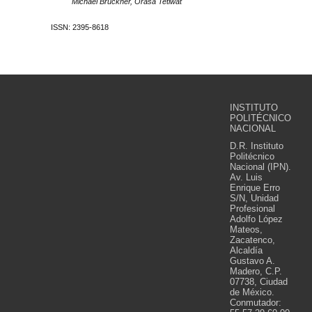
Michael Brückner, Orasa Tetiwat
ISSN: 2395-8618
INSTITUTO
POLITÉCNICO
NACIONAL
D.R. Instituto
Politécnico
Nacional (IPN).
Av. Luis
Enrique Erro
S/N, Unidad
Profesional
Adolfo López
Mateos,
Zacatenco,
Alcaldía
Gustavo A.
Madero, C.P.
07738, Ciudad
de México.
Conmutador: