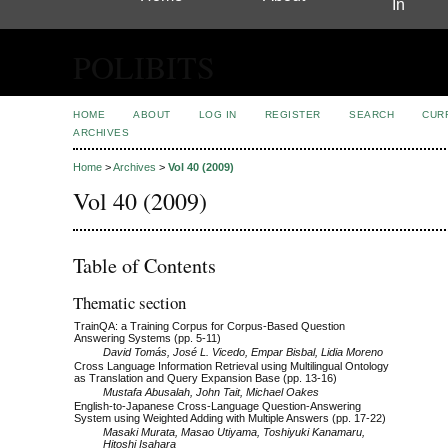
In
POLIBITS
HOME
ABOUT
LOG IN
REGISTER
SEARCH
CUR
ARCHIVES
Home
>
Archives
>
Vol 40 (2009)
Vol 40 (2009)
Table of Contents
Thematic section
TrainQA: a Training Corpus for Corpus-Based Question
Answering Systems (pp. 5-11)
David Tomás, José L. Vicedo, Empar Bisbal, Lidia Moreno
Cross Language Information Retrieval using Multilingual Ontology
as Translation and Query Expansion Base (pp. 13-16)
Mustafa Abusalah, John Tait, Michael Oakes
English-to-Japanese Cross-Language Question-Answering
System using Weighted Adding with Multiple Answers (pp. 17-22)
Masaki Murata, Masao Utiyama, Toshiyuki Kanamaru,
Hitoshi Isahara