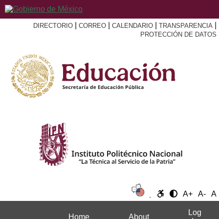
|
|
|
|
DIRECTORIO
CORREO
CALENDARIO
TRANSPARENCIA
PROTECCIÓN DE DATOS
A+
A-
A
Log
Home
About