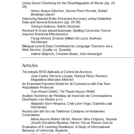
Using Sense Clustering for the Disambiguation of Words (pp. 23-
28)
Henry Anaya-Sánchez, Aurora Pons-Porrata, Rafael
Berlanga-Llavori
Improving Named Entity Extraction Accuracy using Unlabeled
Data and Several Extractors (pp. 29-38)
Tomoya Iwakura, Seishi Okamoto
Revised N-Gram based Automatic Spelling Correction Tool to
Improve Retrieval Effectiveness
Farag Ahmed, Ernesto William De Luca, Andreas
Nürnberger
Bilingual Lexical Data Contributed by Language Teachers via a
Web Service: Quality vs. Quantity
Valérie Bellynck, Christian Boitet, John Kenwright
Articles
Tecnología RFID Aplicada al Control de Accesos
Juan Carlos Herrera Lozada, Patricia Pérez Romero,
Magdalena Marciano Melchor
An Extended Payment Model for M-Commerce with Fair Non-
Repudiation Protocols
Tran Khanh DANG, Thi Thanh Huyen PHAN
Análisis Numérico de Pérdidas de Inserción de Conmutadores
Diseñados con Diodos p-i-n
Alejandro Iturri Hinojosa, Cirilo Leon Vega, Gabriela Leija
Hernández
Restricción del Uso de Teléfonos Celulares en Ambientes
Controlados
Maria Aurora Molina Vilchis, Ramón Silva Ortigoza, Yasania
Joselín Escalona Bautista, Héctor Oscar Ramos García
Evaluation of E-Learning Readiness: A Study of Informational
Behavior of University Students