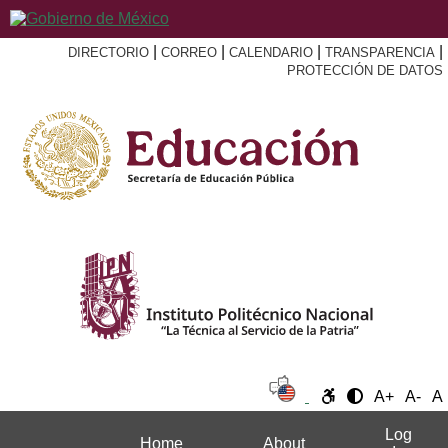
|
|
|
|
DIRECTORIO
CORREO
CALENDARIO
TRANSPARENCIA
PROTECCIÓN DE DATOS
A+
A-
A
Log
Home
About