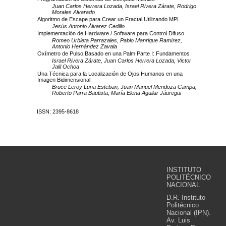
Juan Carlos Herrera Lozada, Israel Rivera Zárate, Rodrigo
Morales Alvarado
Algoritmo de Escape para Crear un Fractal Utilizando MPI
Jesús Antonio Álvarez Cedillo
Implementación de Hardware / Software para Control Difuso
Romeo Urbieta Parrazales, Pablo Manrique Ramírez,
Antonio Hernández Zavala
Oxímetro de Pulso Basado en una Palm Parte I: Fundamentos
Israel Rivera Zárate, Juan Carlos Herrera Lozada, Victor
Jalil Ochoa
Una Técnica para la Localización de Ojos Humanos en una
Imagen Bidimensional
Bruce Leroy Luna Esteban, Juan Manuel Mendoza Campa,
Roberto Parra Bautista, María Elena Aguilar Jáuregui
ISSN: 2395-8618
INSTITUTO
POLITÉCNICO
NACIONAL
D.R. Instituto
Politécnico
Nacional (IPN).
Av. Luis