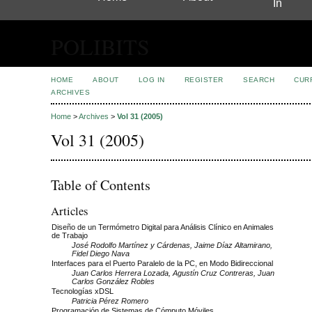
In
POLIBITS
HOME
ABOUT
LOG IN
REGISTER
SEARCH
CUR
ARCHIVES
Home
>
Archives
>
Vol 31 (2005)
Vol 31 (2005)
Table of Contents
Articles
Diseño de un Termómetro Digital para Análisis Clínico en Animales
de Trabajo
José Rodolfo Martínez y Cárdenas, Jaime Díaz Altamirano,
Fidel Diego Nava
Interfaces para el Puerto Paralelo de la PC, en Modo Bidireccional
Juan Carlos Herrera Lozada, Agustín Cruz Contreras, Juan
Carlos González Robles
Tecnologías xDSL
Patricia Pérez Romero
Programación de Sistemas de Cómputo Móviles