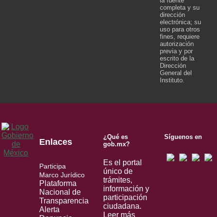
la fuente
completa y su
dirección
electrónica; su
uso para otros
fines, requiere
autorización
previa y por
escrito de la
Dirección
General del
Instituto.
¿Qué es
Síguenos en
Enlaces
gob.mx?
Es el portal
Participa
único de
Marco Jurídico
trámites,
Plataforma
información y
Nacional de
participación
Transparencia
ciudadana.
Alerta
Leer más